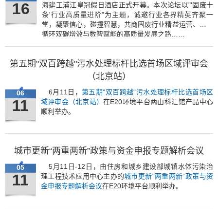
16
海建工浦江皇冠假日酒店正式开幕。本次论坛以"'固废十
条'行业高质量进阶"为主题，诚邀行业各界精英齐聚一
堂，凝聚信心，碰撞智慧，共商固废行业精益运营、资源
循环双碳增效与数智赋能的高质量发展之路……
第五期"双百跨越"污水处理标杆比选首场区域评审会
（北京站）
6月11日，
第五期"双百跨越"污水处理标杆比选首场区
06
11
域评审会（北京站）
在E20环境平台两山科汇馆产品中心
顺利举办。
城市更新“两重两新”政策与资金申报专题解析会议
5月11日-12日，由住房和城乡建设部城镇水体污染治
05
11
理工程技术应用中心主办的
城市更新“两重两新”政策与资
金申报专题解析会议
在E20环境平台顺利举办。