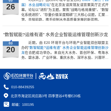
03
26
届）水业战略论坛
"在北京友谊宾馆友谊宫聚英厅正式开
幕。
论坛以"进阶"为主题，聚焦"战略与格局重塑"、"数智
化系统进阶"、"存量价值深度精耕"三大核心议题，汇聚智
慧、共探前路，携手绘制水务高质量发展的新蓝图。
"数智赋能?运维有道" 水务企业智能运维管理创新沙龙
近期，由 E20 环境平台与环境产业智能双创联盟主
03
20
办的
"数智赋能?运维有道" 水务企业智能运维管理创新沙
龙
在合肥成功举办。来自光大水务、首创环保、粤海水
务、碧水源、广业环保、重庆水务、深环水投、兴蓉环境
等全国16家龙头水务集团的近60位核心运营管理人员与
技术代表出席会议。
010-88439255
北京市海淀区闵庄路3号 四季慧谷4号楼E20栋
邮编：100195