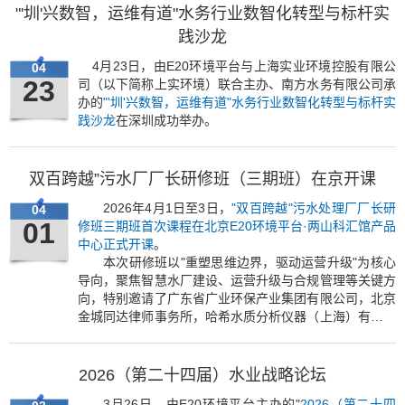
"'圳'兴数智，运维有道"水务行业数智化转型与标杆实
践沙龙
4月23日，由E20环境平台与上海实业环境控股有限公
04
23
司（以下简称上实环境）联合主办、南方水务有限公司承
办的
"'圳'兴数智，运维有道"水务行业数智化转型与标杆实
践沙龙
在深圳成功举办。
双百跨越”污水厂厂长研修班（三期班）在京开课
2026年4月1日至3日，
"双百跨越"污水处理厂厂长研
04
01
修班三期班首次课程在北京E20环境平台·两山科汇馆产品
中心正式开课
。
本次研修班以"重塑思维边界，驱动运营升级"为核心
导向，聚焦智慧水厂建设、运营升级与合规管理等关键方
向，特别邀请了广东省广业环保产业集团有限公司，北京
金城同达律师事务所，哈希水质分析仪器（上海）有限公
司等单位的行业专家与一线运营管理骨干，从技术、实
践、战略、法律等多个维度，为学员们带来前沿经验、实
战路径与深度思考，助力学员拓宽视野、破解运营难题。
2026（第二十四届）水业战略论坛
更有行业权威专家带来深度课程分享，为厂长答疑解惑。
3月26日，由E20环境平台主办的"
2026（第二十四