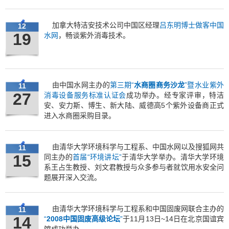
共同热议4万亿如何带动环保产业发展。
加拿大特洁安技术公司中国区经理
吕东明博士做客中国
12
19
水网
，畅谈紫外消毒技术。
由中国水网主办的
第三期“
水商圈商务沙龙
”暨水业紫外
11
27
消毒设备服务标准认证会
成功举办。经专家评审，特洁
安、安力斯、博生、新大陆、威德高5个紫外设备商正式
进入水商圈采购目录。
由清华大学环境科学与工程系、中国水网以及搜狐网共
11
15
同主办的
首届“环境讲坛”
于清华大学举办。清华大学环境
系王占生教授、刘文君教授与众多参与者就饮用水安全问
题展开深入交流。
由清华大学环境科学与工程系和中国固废网联合主办的
11
14
“
2008中国固废高级论坛
”
于11月13日~14日在北京国谊宾