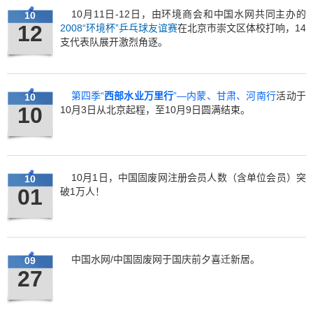
10月11日-12日，由环境商会和中国水网共同主办的
10
12
2008“环境杯”乒乓球友谊赛
在北京市崇文区体校打响，14
支代表队展开激烈角逐。
第四季“
西部水业万里行
”—内蒙、甘肃、河南行
活动于
10
10
10月3日从北京起程，至10月9日圆满结束。
10月1日，中国固废网注册会员人数（含单位会员）突
10
01
破1万人！
中国水网/中国固废网于国庆前夕喜迁新居。
09
27