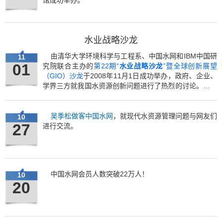
馆成功举办。
水业战略沙龙
由清华大学环境科学与工程系、中国水网和IBM中国研
11
01
究院联合主办的
第22期“
水业战略沙龙
”暨全球创新展望
（GIO）沙龙
于2008年11月1日成功举办，政府、企业、
学界三方就我国水资源创新问题进行了热烈的讨论。会后
发布
水业蓝皮书
（系列之二十二）《基于水质的水资源
模型与水质经济学框架》
。
吴季松做客中国水网
，就现代水资源管理问题与网友们
10
27
进行交流。
中国水网会员人数突破22万人！
10
20