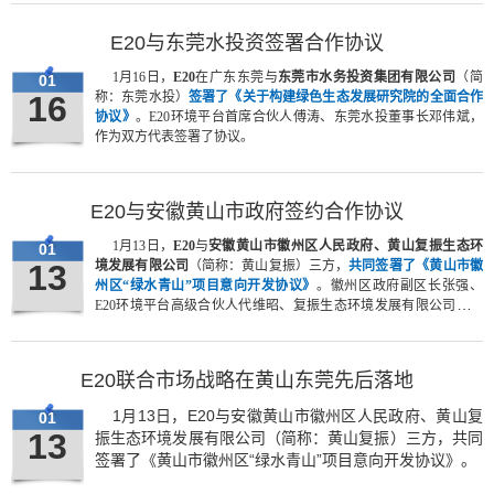
家发改委投资研究所体制政策室主任吴亚平、清华大学王守清和于
安教授、君合合伙人刘世坚、中咨公司李开孟等政府领导、金融产
E20与东莞水投资签署合作协议
业界专家、知名企业家约70名代表出席会议。
1月16日，
E20
在广东东莞与
东莞市水务投资集团有限公司
（简
01
16
称：东莞水投）
签署了《关于构建绿色生态发展研究院的全面合作
协议》
。E20环境平台首席合伙人傅涛、东莞水投董事长邓伟斌，
作为双方代表签署了协议。
E20与安徽黄山市政府签约合作协议
1月13日，
E20
与
安徽黄山市徽州区人民政府、黄山复振生态环
01
13
境发展有限公司
（简称：黄山复振）三方，
共同签署了《黄山市徽
州区“绿水青山”项目意向开发协议》
。徽州区政府副区长张强、
E20环境平台高级合伙人代维昭、复振生态环境发展有限公司董事
长陈湧，及相关政府领导等，出席了当日的签约仪式。
E20联合市场战略在黄山东莞先后落地
1月13日，E20与安徽黄山市徽州区人民政府、黄山复
01
13
振生态环境发展有限公司（简称：黄山复振）三方，共同
签署了《黄山市徽州区“绿水青山”项目意向开发协议》。