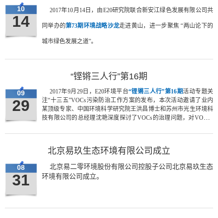
10
2017年10月14日，由E20研究院联合新安江绿色发展有限公司共
14
同举办的
第73期环境战略沙龙
走进黄山，进一步聚焦 “两山论下的
城市绿色发展之道”。
“铿锵三人行”第16期
2017年9月29日，E20环境平台
“铿锵三人行”第16期
活动专题关
09
29
注“十三五”VOCs污染防治工作方案的发布，本次活动邀请了业内
某顶级专家、中国环境科学研究院王洪昌博士和苏州市光生环境科
技有限公司的总经理沈艳深度探讨了VOCs的治理问题，对VOC监
测行业、治理行业以及产排污企业的影响以及未来的政策标准走势
进行了探讨。
北京易玖生态环境有限公司成立
北京易二零环境股份有限公司控股子公司北京易玖生态
08
31
环境有限公司成立。