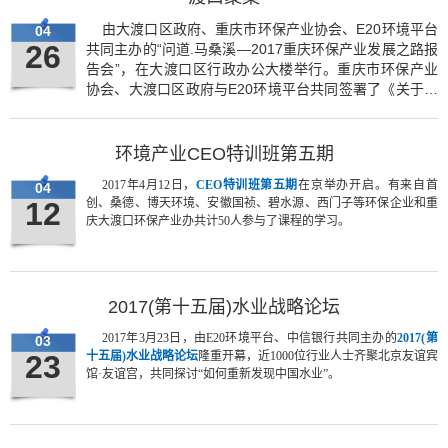
由大渡口区政府、重庆市环保产业协会、E20环境平台
04
26
共同主办的“问道.马桑溪—2017重庆环保产业发展之路报
告会”，在大渡口区行政办公大楼举行。重庆市环保产业
协会、大渡口区政府与E20环境平台共同签署了《关于共
同推进大渡口区环保产业发展战略合作协议》。同时，
E20环境平台与重庆财信环境、建桥公司签订《关于合作
发起设立工业污染第三方治理基金框架合作协议》。
环境产业CEO特训班第五期
2017年4月12日，
CEO特训班第五期
在京举办开启。有来自首
04
12
创、桑德、博天环境、安徽国祯、碧水源、西门子等环保企业和重
庆大渡口环保产业办共计50人参与了课程的学习。
2017(第十五届)水业战略论坛
2017年3月23日，由E20环境平台、中信银行共同主办的
2017(第
03
23
十五届)水业战略论坛
隆重开幕，近1000位行业人士齐聚北京友谊宾
馆·友谊宫，共同探讨“如何重新发现中国水业”。