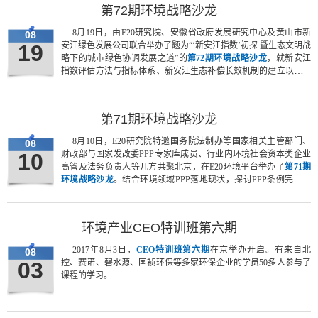
第72期环境战略沙龙
8月19日，由E20研究院、安徽省政府发展研究中心及黄山市新
08
19
安江绿色发展公司联合举办了题为“‘新安江指数’初探 暨生态文明战
略下的城市绿色协调发展之道”的
第72期环境战略沙龙
，就新安江
指数评估方法与指标体系、新安江生态补偿长效机制的建立以及成
立城市绿色协调发展联盟的可行性等方面进行了深入有效的探讨。
第71期环境战略沙龙
8月10日，E20研究院特邀国务院法制办等国家相关主管部门、
08
10
财政部与国家发改委PPP专家库成员、行业内环境社会资本类企业
高管及法务负责人等几方共聚北京，在E20环境平台举办了
第71期
环境战略沙龙
。结合环境领域PPP落地现状，探讨PPP条例完善方
向，共商共促PPP合作项目健康可持续发展。
环境产业CEO特训班第六期
2017年8月3日，
CEO特训班第六期
在京举办开启。有来自北
08
03
控、赛诺、碧水源、国祯环保等多家环保企业的学员50多人参与了
课程的学习。