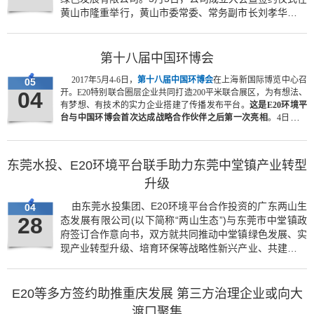
黄山市隆重举行，黄山市委常委、常务副市长刘孝华，黄
山市财政局、环保局、水利局、招商局、新保局等市直部
门负责人及四家公司负责人出席签约仪式。
第十八届中国环博会
2017年5月4-6日，
第十八届中国环博会
在上海新国际博览中心召
05
04
开。E20特别联合圈层企业共同打造200平米联合展区，为有想法、
有梦想、有技术的实力企业搭建了传播发布平台。
这是E20环境平
台与中国环博会首次达成战略合作伙伴之后第一次亮相
。4日，共
有12家环保企业在发布区进行了主题发言，E20以现场直播、视频
专访等形式形式多角度多维度进行了发布报道，吸引近5000位行业
人士在线关注。
东莞水投、E20环境平台联手助力东莞中堂镇产业转型
升级
由东莞水投集团、E20环境平台合作投资的广东两山生
04
28
态发展有限公司(以下简称“两山生态”)与东莞市中堂镇政
府签订合作意向书，双方就共同推动中堂镇绿色发展、实
现产业转型升级、培育环保等战略性新兴产业、共建生态
示范区等事项，形成战略携手。
E20等多方签约助推重庆发展 第三方治理企业或向大
渡口聚集