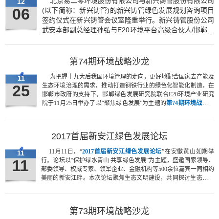
北京易二零环境股份有限公司与新兴铸管股份有限公司
12
06
(以下简称：新兴铸管)的新兴铸管绿色发展规划咨询项目
签约仪式在新兴铸管会议室隆重举行。新兴铸管股份公司
武安本部副总经理孙弘与E20环境平台高级合伙人/邯郸绿
色发展研究院成卫东签署了新兴铸管绿色发展规划咨询项
目合作协议。
第74期环境战略沙龙
为把握十九大后我国环境管理的走向，更好地配合国家去产能及
11
25
生态环境治理的需求，推动打造钢铁行业的绿色化智能化制造，在
邯郸市政府的支持下，邯郸绿色发展研究院联合E20环境产业研究
院于11月25日举办了以“聚焦绿色发展”为主题的
第74期环境战略沙
龙
，共同探讨“央督下，钢铁产业何去何从”。
2017首届新安江绿色发展论坛
11月11日，“
2017首届新安江绿色发展论坛
”在安徽黄山如期举
11
11
行。论坛以“保护绿水青山 共享绿色发展”为主题，盛邀国家领导、
部委领导、权威专家、领军企业、金融机构等500余位嘉宾一同相约
美丽的新安江畔。本次论坛聚焦生态文明建设，共同探讨生态文明
建设未来的实现路径以及跨流域生态补偿等前沿热点话题。
第73期环境战略沙龙