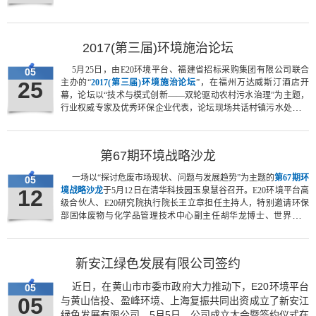
2017(第三届)环境施治论坛
5月25日，由E20环境平台、福建省招标采购集团有限公司联合
05
25
主办的“
2017(第三届)环境施治论坛
”，在福州万达威斯汀酒店开
幕，论坛以“技术与模式创新——双轮驱动农村污水治理”为主题，
行业权威专家及优秀环保企业代表，论坛现场共话村镇污水处理问
题。来自行业内外的300余位代表齐聚福州，共赴村镇污水处理盛
会。
第67期环境战略沙龙
一场以“探讨危废市场现状、问题与发展趋势”为主题的
第67期环
05
12
境战略沙龙
于5月12日在清华科技园玉泉慧谷召开。E20环境平台高
级合伙人、E20研究院执行院长王立章担任主持人，特别邀请环保
部固体废物与化学品管理技术中心副主任胡华龙博士、世界银行
IFC资深顾问陈明信博士、东江环保总工程师谢亨华做主旨发言，
来自东方园林、首创环境、瀚蓝环境、北京金隅红树林、新宇环
保、首联环保、泽明环境、中滔环保、鑫联环保、洛阳昊海工贸、
新安江绿色发展有限公司签约
中国对外经济贸易信托等100家知名企业、金融代表出席。
近日，在黄山市市委市政府大力推动下，E20环境平台
05
05
与黄山信投、盈峰环境、上海复振共同出资成立了新安江
绿色发展有限公司。5月5日，公司成立大会暨签约仪式在