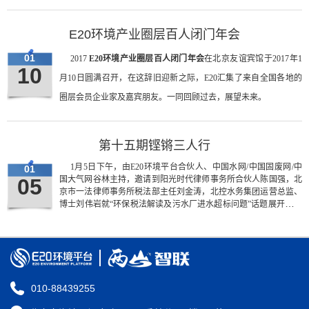
E20环境产业圈层百人闭门年会
01
2017
E20环境产业圈层百人闭门年会
在北京友谊宾馆于2017年1
10
月10日圆满召开，在这辞旧迎新之际，E20汇集了来自全国各地的
圈层会员企业家及嘉宾朋友。一同回顾过去，展望未来。
第十五期铿锵三人行
1月5日下午，由E20环境平台合伙人、中国水网/中国固废网/中
01
05
国大气网谷林主持，邀请到阳光时代律师事务所合伙人陈国强，北
京市一法律师事务所税法部主任刘金涛，北控水务集团运营总监、
博士刘伟岩就“环保税法解读及污水厂进水超标问题”话题展开
第十
五期铿锵三人行
主题讨论。
010-88439255