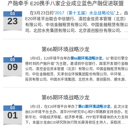
产融牵手 E20携手八家企业成立蓝色产融促进联盟
在3月23日的“
2017（第十五届）水业战略论坛
”上，由
03
23
E20环境平台联合中信银行、清控金信资本管理（北京）
有限公司、中信金融租赁有限公司、中国金融租赁有限公
司、北控水务集团有限公司、北京首创股份有限公司、北
京碧水源科技股份有限公司、天津创业环保集团股份有限
公司等8家企业共同发起的“蓝色产融促进联盟”（下称“联
盟”）正式成立。
第66期环境战略沙龙
3月9日，E20环境平台举办
第66期环境战略沙龙
，以“新旧引擎交
03
09
替时刻的产融升级”为主题，邀请到中信银行、国家开发银行金融
公司、清控金信资本管理（北京）有限公司、中国金融租赁有限公
司、中信金融租赁、天津创业环保集团股份有限公司、中环保水务
投资有限公司、中国水环境集团、北控水务、首创股份、碧水源、
徐州科融环境资源股份有限公司、中电投远达环保工程有限公司、
内蒙古久科康瑞环保科技有限公司等金融及产业界代表。沙龙现场
金融机构与产业实体展开了深入的沟通，并对成立“蓝色产融促进
第65期环境战略沙龙
联盟”的构想达成共识。
3月1日，在E20环境平台举办了
第65期环境战略沙龙
，此次沙龙
03
01
由E20环境平台主办、清华PPP研究中心和P3带路群支持协办。在
新华社、中国经济导报、经济参考报、PPP知乎等媒体的大力支持
下，本届沙龙由E20研究院执行院长薛涛担任主持人，采取闭门方
式，定向邀请发改委投资司韩志峰副司长、北京市交通委李飞、国