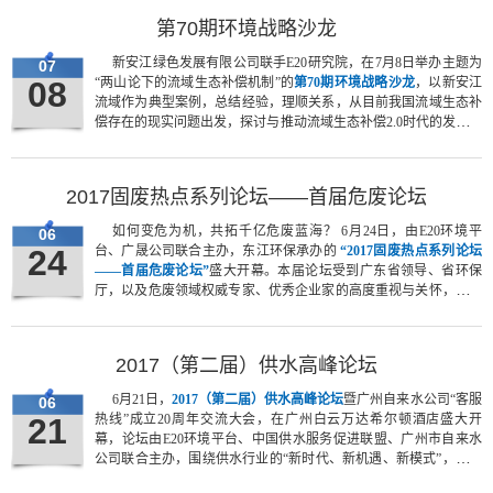
第70期环境战略沙龙
新安江绿色发展有限公司联手E20研究院，在7月8日举办主题为
07
08
“两山论下的流域生态补偿机制”的
第70期环境战略沙龙
，以新安江
流域作为典型案例，总结经验，理顺关系，从目前我国流域生态补
偿存在的现实问题出发，探讨与推动流域生态补偿2.0时代的发展方
向。
2017固废热点系列论坛——首届危废论坛
如何变危为机，共拓千亿危废蓝海？ 6月24日，由E20环境平
06
24
台、广晟公司联合主办，东江环保承办的
“2017固废热点系列论坛
——首届危废论坛”
盛大开幕。本届论坛受到广东省领导、省环保
厅，以及危废领域权威专家、优秀企业家的高度重视与关怀，此外
来自世界银行、中国对外经济贸易信托有限公司、东江环保、东方
园林、威立雅中国、嘉兴泽明环境、广州首联环境、江苏新奇环
保、首创环境、新宇环保等近400位业内人士齐聚广州，共聚一
2017（第二届）供水高峰论坛
堂，为行业群策群力。
6月21日，
2017（第二届）供水高峰论坛
暨广州自来水公司“客服
06
21
热线”成立20周年交流大会，在广州白云万达希尔顿酒店盛大开
幕，论坛由E20环境平台、中国供水服务促进联盟、广州市自来水
公司联合主办，围绕供水行业的“新时代、新机遇、新模式”，论坛
展开了为期两天的交流与分享。