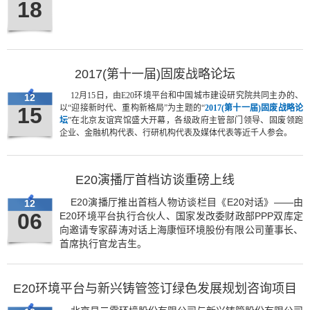
18
2017(第十一届)固废战略论坛
12月15日，由E20环境平台和中国城市建设研究院共同主办的、
12
15
以“迎接新时代、重构新格局”为主题的“
2017(第十一届)固废战略论
坛
”在北京友谊宾馆盛大开幕，各级政府主管部门领导、固废领跑
企业、金融机构代表、行研机构代表及媒体代表等近千人参会。
E20演播厅首档访谈重磅上线
E20演播厅推出首档人物访谈栏目《E20对话》——由
12
06
E20环境平台执行合伙人、国家发改委财政部PPP双库定
向邀请专家薛涛对话上海康恒环境股份有限公司董事长、
首席执行官龙吉生。
E20环境平台与新兴铸管签订绿色发展规划咨询项目