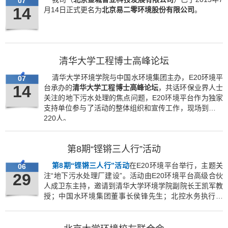
07
14
月14日正式更名为
北京易二零环境股份有限公司
。
清华大学工程博士高峰论坛
清华大学环境学院与中国水环境集团主办，E20环境平
07
14
台承办的
清华大学工程博士高峰论坛
，共话环保业界人士
关注的地下污水处理的焦点问题，E20环境平台作为独家
支持单位参与了活动的整体组织和宣传工作，现场到会约
220人。
第8期“铿锵三人行”活动
第8期“铿锵三人行”活动
在E20环境平台举行，主题关
06
29
注“地下污水处理厂建设”。活动由E20环境平台高级合伙
人成卫东主持，邀请到清华大学环境学院副院长王凯军教
授；中国水环境集团董事长侯锋先生；北控水务执行董
事、常务副总裁李力；桑德集团执行董事兼行政总裁张景
志；北京碧水源科技股份有限公司总经理戴日成；北京东
方园林副总裁刘旭，七位分别将理论和实践结合，探讨了