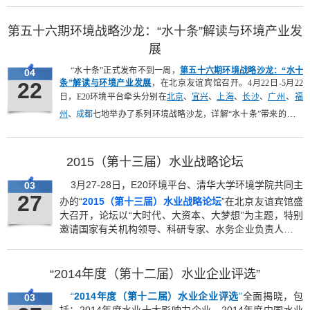
第五十六期环境战略沙龙：“水十条”解读与环境产业发
展
“水十条”正式发布不到一周，
第五十六期环境战略沙龙：“水十
04
22
条”解读与环境产业发展
，在北京友谊宾馆召开。4月22日-5月22
日，E20环境平台牵头分别在
北京
、
宜兴
、
上海
、
长沙
、
广州
、
福
州
、
成都
七地举办了系列环境战略沙龙，详解“水十条”带来的市场
机遇和对产业发展的影响。
2015（第十三届）水业战略论坛
3月27-28日，
E20环境平台、清华大学环境学院共同主
03
27
办的“
2015（第十三届）水业战略论坛
”在北京友谊宾馆盛
大召开，论坛以“大时代、大资本、大梦想”为主题，特别
邀请国家有关机构领导、科研专家、水务企业负责人、环
保投融资机构代表、行业传媒机构成员，以及水务领域的
关注者等800多位人，带来了一场“水业市场化改革”的思
想盛宴。
“2014年度（第十二届）水业企业评选”
“
2014年度（第十二届）水业企业评选
”
全面揭晓，包
03