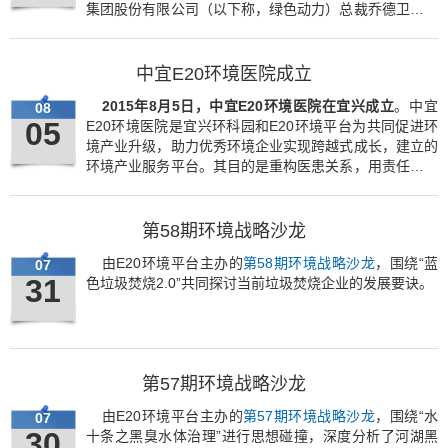
集团股份有限公司（以下称，绿色动力）总裁乔德卫列席
对话，在E20环境平台高级合伙人、E20研究院薛涛的主
持下，围绕话题铿锵开谈。
中宜E20环境医院成立
2015年8月5日，中宜E20环境医院在宜兴成立
。中宜
08
05
E20环境医院是宜兴环科园和E20环境平台为共同促进环
境产业升级，助力优秀环境企业实现跨越式成长，建立的
环境产业服务平台。其目的是重构医患关系，用责任和资
本搭建医患桥梁，实现环境绩效，让环境不再有难题。
第58期环境战略沙龙
由E20环境平台主办的
第58期环境战略沙龙
，围绕“蓝
07
31
色垃圾焚烧2.0”共同探讨当前垃圾焚烧企业的发展要诀。
第57期环境战略沙龙
由E20环境平台主办的
第57期环境战略沙龙
，围绕“水
07
30
十条之黑臭水体治理”进行思想碰撞，深度分析了河湖黑