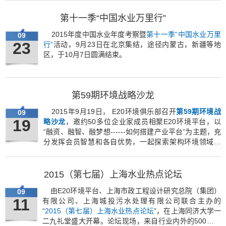
股份有限公司董事长曹曼，分别针对理论与实践，探讨目
第十一季“中国水业万里行”
前餐厨垃圾处理面临的问题，以寻求解决途径。
2015年度中国水业年度考察暨
第十一季“中国水业万里
09
23
行”
活动，9月23日在北京集结，途径内蒙古，新疆等地
区，于10月7日圆满结束。
第59期环境战略沙龙
2015年9月19日， E20环境俱乐部召开
第59期环境战
09
19
略沙龙
，邀约50多位企业家成员相聚E20环境平台，以
“融资、融智、融梦想------如何搭建产业平台”为主题，充
分发挥会员智慧和各自优势，一起探索架构环境领域的
“阿里巴巴”，希望寻找新模式助推产业发展。
2015（第七届）上海水业热点论坛
由E20环境平台、上海市政工程设计研究总院（集团）
09
11
有限公司、上海城投污水处理有限公司联合主办的
“
2015（第七届）上海水业热点论坛
”，在上海同济大学一
二九礼堂盛大开幕。论坛现场，来自行业内外的500余位