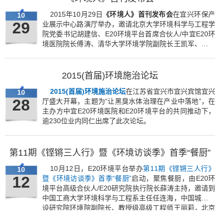
2015年10月29日
《环境人》首刊发布会
在宜兴环保产
10
29
业展示中心路演厅举办，邀请北京大学环境科学与工程学
院党委书记胡建信、E20环境平台首席合伙人/中宜E20环
境医院院长傅涛、清华大学环境学院副院长王凯军、北京
清控人居环境研究院有限公司潘文堂、博天环境集团股份
有限公司董事长赵笠钧及首刊16位宜兴受访企业参加。
2015(首届)环境施治论坛
2015(首届)环境施治论坛
在江苏省宜兴市宜兴宾馆宜兴
10
28
厅盛大开幕，主题为“让黑臭水体治理在产业中落地”，在
主办方中宜E20环境医院和E20环境平台的共同推动下，
逾230位业内同仁出席了此次论坛。
第11期《铿锵三人行》暨《环境访谈季》首季“餐厨”
10月12日，E20环境平台举办
第11期《铿锵三人行》
10
12
暨《环境访谈季》首季“餐厨”
启动，聚焦餐厨，由E20环
境平台高级合伙人/E20研究院执行院长薛涛主持，邀请到
中国工商大学环境科学与工程系主任任连海，中国城市建
设研究院环境院副院长、教授级高级工程师王丽莉，北京
嘉博文生物科技有限公司总经理黄卫华以及青岛天人环境