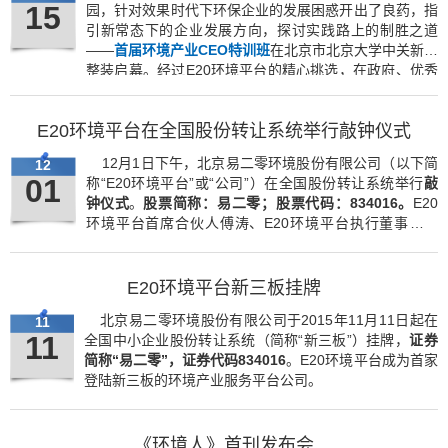
15
园，针对效果时代下环保企业的发展困惑开出了良药，指
引新常态下的企业发展方向，探讨实践路上的制胜之道
——
首届环境产业CEO特训班
在北京市北京大学中关新园
整装启幕。经过E20环境平台的精心挑选，在政府、优秀
企业等“第三方”的推荐下最终被选定的30位来自江苏宜兴
市的环保企业家参与了此次特训。
E20环境平台在全国股份转让系统举行敲钟仪式
12月1日下午，北京易二零环境股份有限公司（以下简
12
01
称“E20环境平台”或“公司”）在全国股份转让系统举行
敲
钟仪式
。
股票简称：易二零；股票代码：834016。
E20
环境平台首席合伙人傅涛、E20环境平台执行董事张丽
珍、金州环境集团总裁蒋超、启迪控股股份有限公司总裁
王济武、苏伊士环境集团执行副总裁孙明华参加了敲钟仪
式。
E20环境平台新三板挂牌
北京易二零环境股份有限公司于2015年11月11日起在
11
11
全国中小企业股份转让系统（简称“新三板”）挂牌，
证券
简称“易二零”，证券代码834016
。E20环境平台成为首家
登陆新三板的环境产业服务平台公司。
《环境人》首刊发布会