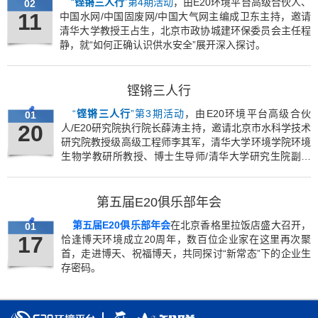
“
铿锵三人行
”第4期活动
，由E20环境平台高级合伙人、
02
11
中国水网/中国固废网/中国大气网主编成卫东主持，邀请
清华大学教授王占生，北京市政协城建环保委员会主任程
静，就“如何正确认识供水安全”展开深入探讨。
铿锵三人行
“
铿锵三人行
”第3期活动
，由E20环境平台高级合伙
01
20
人/E20研究院执行院长薛涛主持，邀请北京市水科学技术
研究院教授级高级工程师李其军，清华大学环境学院环境
生物学教研所教授、博士生导师/清华大学研究生院副院
长胡洪营，就目前我国黑臭水体污染现状、政策、技术等
方面存在的问题及对策展开了深入探讨。
第五届E20俱乐部年会
第五届E20俱乐部年会
在北京香格里拉饭店盛大召开，
01
17
恰逢博天环境成立20周年，数百位企业家在这里再次聚
首，走进博天、祝福博天，共同探讨“新常态”下的企业生
存密码。