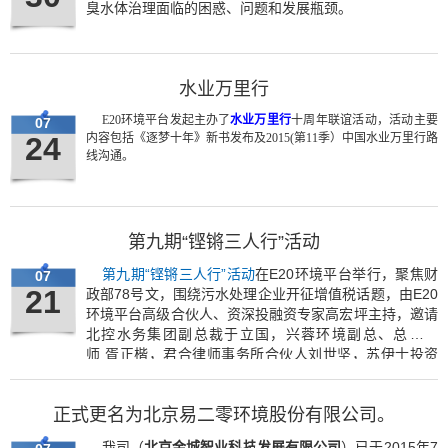
臭水体治理面临的困惑、问题和发展瓶颈。
水业万里行
E20环境平台发起主办了
水业万里行
十周年联谊活动，活动主要
07
24
内容包括《逐梦十年》新书发布及2015(第11季）中国水业万里行路
线沟通。
第九期“铿锵三人行”活动
第九期“铿锵三人行”活动
在E20环境平台举行，聚焦财
07
21
政部78号文，围绕污水处理企业开征增值税话题，由E20
环境平台高级合伙人、资深投融资专家高宏坪主持，邀请
北控水务集团副总裁于立国，兴蓉环境副总、总会计
师 胥正楷，君合律师事务所合伙人刘世坚，苏伊士投资
总监郝小军，桑德集团财务中心副主任刘晓栋，申万宏源
证券研究员董宜安，以及其他影响力企业代表、行业专家
正式更名为北京易二零环境股份有限公司。
等50多人，展开深入探讨，为政策献言献策。
我司（
北京金城智业科技发展有限公司
）已于2015年7