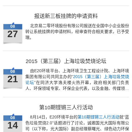
代表再次齐聚上海，共赴年度水业盛会，以“面向未来的
污水污泥极致化之道”为主题，畅谈极致化的力量。
报送新三板挂牌的申请资料
北京易二零环境股份有限公司报送在全国中小企业股份
08
27
转让系统挂牌的申请材料，经审查符合相关要求，已予受
理。
2015（第三届）上海垃圾焚烧论坛
由E20环境平台、上海环境卫生工程设计院、上海环境
08
21
集团有限公司共同主办的“
2015（第三届）上海垃圾焚烧
论坛
”在同济大学逸夫楼火热开幕，政府相关部门负责
人、环保领域专家、环保企业代表，以及金融、传媒领域
人士，关注环保的国际机构代表等，共逾500人出席了此
次论坛，共话“效果时代下垃圾焚烧的机遇与变革”。
第10期铿锵三人行活动
8月14日，E20环境平台的
第10期铿锵三人行活动
就“蓝
08
14
色垃圾焚烧2.0”话题进行了讨论，诚邀国光大国际有限公
司（以下称，光大国际）副总经理蔡曙光、绿色动力环保