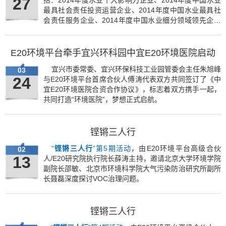
27
括：2014年度水业十大影响力企业、2014年度中国水业
最具社会责任投资运营企业、2014年度中国水业最具社
会责任服务企业、2014年度中国水业细分领域领先企业
（市政环境领域、中小城镇水处理领域、工业及园区水处
理领域、水环境修复领域、污泥领域、专业服务领域）、
2014年度中国水业最具投资价值企业，并在“2015（第十
E20环境平台牵手宜兴环科园中宜E20环境医院启动
三届）水业战略论坛”之“水业领先者的梦想之夜”上举行了
宜兴市委常委、宜兴环保科技工业园管委会主任朱旭峰
03
隆重而温馨的颁奖典礼。
24
与E20环境平台首席合伙人傅涛代表双方共同签订了《中
宜E20环境医院合资合作协议》，标志着双方携手一起，
共同打造“环境医院”，梦想正式启航。
铿锵三人行
“
铿锵三人行
”第5期活动
，由E20环境平台高级合伙
02
13
人/E20研究院执行院长薛涛主持，邀请北京大学环境学院
副院长邵敏、北京市环境科学院大气污染防治研究所副所
长聂磊深度探讨VOC治理问题。
铿锵三人行