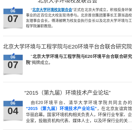
北京大学环境校友联合会
地下污水处理厂的价值和风险问题。
“
北京大学环境校友联合会
”正式在北京大学成立，积极投身环保
06
07
事业的近百位北大校友现场参与。北京首创集团董事长王灏当选校
友理事会会长，傅涛被聘为校友会执行会长以及北京大学环境与工
程学院兼职教授。
北京大学环境与工程学院与E20环境平台合联合研究院
“
北京大学环境与工程学院与E20环境平台合联合研究
06
07
院
”揭牌成立。
“2015（第九届）环境技术产业论坛”
由E20环境平台、清华大学环境学院共同主办的
06
04
“2015（第九届）环境技术产业论坛”
，在北京友谊宾馆
华丽启幕。国家环境机构相关负责人，环保行业专家、企
业家，投融资机构代表、媒体人士，以及环保行业的关注
者等，共逾550人出席了此次论坛，共话“效果时代下，环
境技术产业的创新创业”。