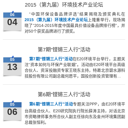
2015（第九届）环境技术产业论坛
“中国环保设备品牌评选”结果揭晓及颁奖典礼在
06
04
2015（第九届）环境技术产业论坛
上隆重举行，现场揭
晓了“2014-2015年度中国最具价值设备品牌排行榜”，并
对50个获奖品牌进行了颁奖。
第7期“铿锵三人行”活动
第7期“铿锵三人行”活动
在E20环境平台举行，主题关
05
13
注“资本如何与环保产业联姻”。活动由E20环境平台高级
合伙人、资深投融资专家王晓东主持，特邀北京碧水源科
技股份有限公司副总裁何愿平，国投创新投资管理有限公
司执行董事翟俊作为对话嘉宾，进行了深入交流，在现场
10多家媒体、30多位业内同仁的共同互动参。
第6期“铿锵三人行”活动
第6期“
铿锵三人行”活动
专题关注PPP，由E20环境平
05
06
台高级合伙人、E20研究院执行院长薛涛主持，对话北京
市资略律师事务所合伙人副主任徐向东及金州环境集团副
总裁张恒利。